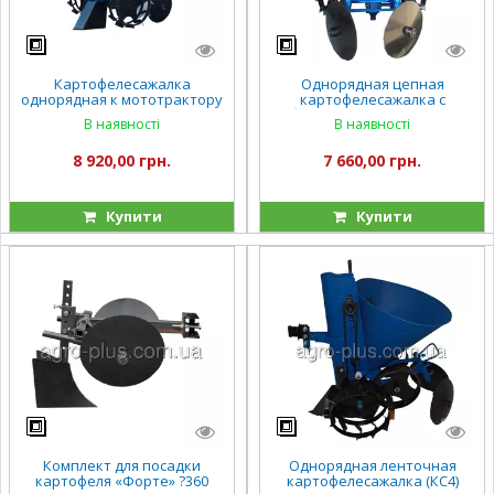
Картофелесажалка
Однорядная цепная
однорядная к мототрактору
картофелесажалка с
(КС10)
бункером для внесения
В наявності
В наявності
минеральных удобрений
(КС8)
8 920,00 грн.
7 660,00 грн.
Купити
Купити
Комплект для посадки
Однорядная ленточная
картофеля «Форте» ?360
картофелесажалка (КС4)