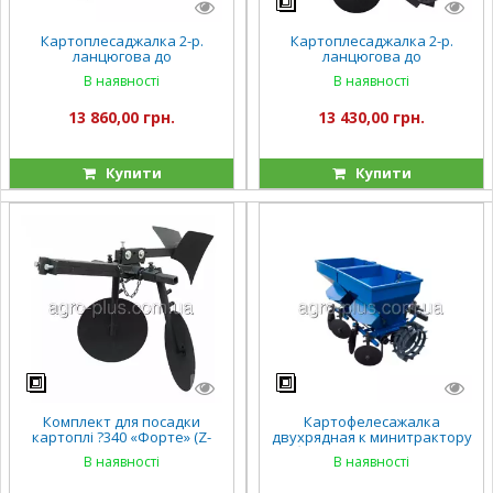
Картоплесаджалка 2-р.
Картоплесаджалка 2-р.
ланцюгова до
ланцюгова до
мототрактора (регульоване
мототрактора (фіксоване
В наявності
В наявності
міжряддя) (КС18)
міжряддя) (КС17)
13 860,00 грн.
13 430,00 грн.
Купити
Купити
Комплект для посадки
Картофелесажалка
картоплі ?340 «Форте» (Z-
двухрядная к минитрактору
105) (КС16)
с бункером для внесения
В наявності
В наявності
минеральных удобрений
(КС15)