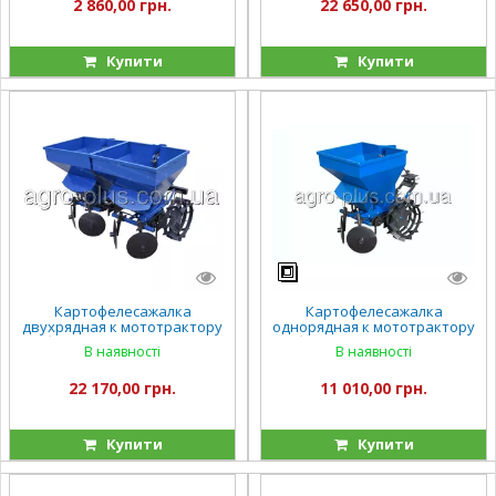
2 860,00 грн.
22 650,00 грн.
Купити
Купити
Картофелесажалка
Картофелесажалка
двухрядная к мототрактору
однорядная к мототрактору
с бункером для внесения
с бункером для внесения
В наявності
В наявності
минеральных удобрений
удобрений (КС13)
(КС14)
22 170,00 грн.
11 010,00 грн.
Купити
Купити