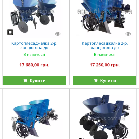
Картоплесаджалка 2-р.
Картоплесаджалка 2-р.
ланцюгова до
ланцюгова до
мототрактора + бункер для
мототрактора + бункер для
В наявності
В наявності
внесення добрив
внесення добрив
(регульоване міжряддя)
(фіксоване міжряддя) (КС19)
17 680,00 грн.
17 250,00 грн.
(КС20)
Купити
Купити