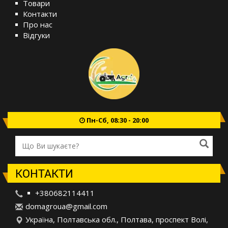
Товари
Контакти
Про нас
Відгуки
Пн-Сб, 08:30 - 20:00
КОНТАКТИ
+380682114411
d
oma
gro
ua@
gma
il.
com
Україна, Полтавська обл., Полтава, проспект Волі,