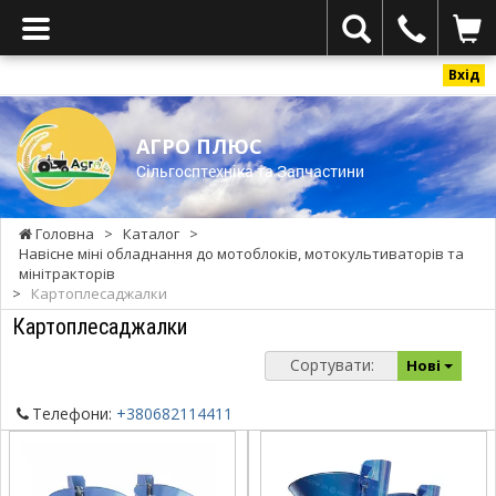
Вхід
АГРО ПЛЮС
Cільгосптехніка та Запчастини
Головна
>
Каталог
>
Навісне міні обладнання до мотоблоків, мотокультиваторів та
мінітракторів
>
Картоплесаджалки
Картоплесаджалки
Сортувати:
Нові
Телефони:
+380682114411