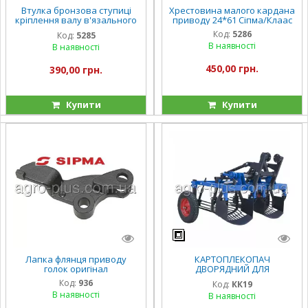
Втулка бронзова ступиці
Хрестовина малого кардана
кріплення валу в'язального
приводу 24*61 Сіпма/Клаас
апарату Сіпма неоригінал
Код:
5286
Код:
5285
В наявності
В наявності
450,00 грн.
390,00 грн.
Купити
Купити
Лапка флянця приводу
КАРТОПЛЕКОПАЧ
голок оригінал
ДВОРЯДНИЙ ДЛЯ
МОТОТРАКТОРА «СКАУТ»
Код:
936
Код:
КК19
(КК19)
В наявності
В наявності