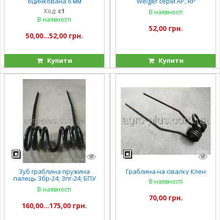
оцинкована 6 мм
Welger серій AP, RP
некрашена
Код:
с1
В наявності
В наявності
52,00 грн.
50,00...52,00 грн.
Купити
Купити
Зуб граблина пружина
Граблина на сівалку Клен
палець Збр-24; Зпг-24; БПУ
В наявності
00.01 на борони
В наявності
культиватори фарбовані
70,00 грн.
160,00...175,00 грн.