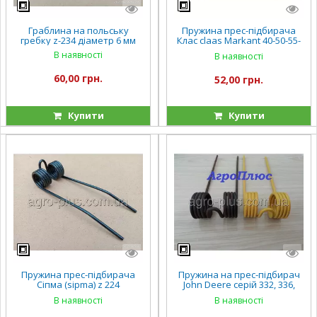
Граблина на польську
Пружина прес-підбирача
гребку z-234 діаметр 6 мм
Клас claas Markant 40-50-55-
60 некрашена
В наявності
В наявності
60,00 грн.
52,00 грн.
Купити
Купити
Пружина прес-підбирача
Пружина на прес-підбирач
Сіпма (sipma) z 224
John Deere серій 332, 336,
некрашена
342, 346 некрашені
В наявності
В наявності