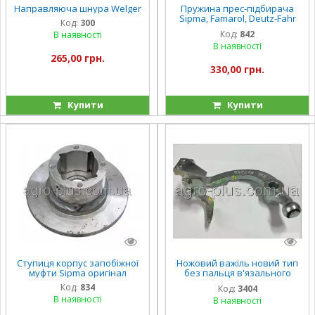
Направляюча шнура Welger
Пружина прес-підбирача
Sipma, Famarol, Deutz-Fahr
Код:
300
Оригінал
Код:
842
В наявності
В наявності
265,00 грн.
330,00 грн.
Купити
Купити
Ступиця корпус запобіжної
Ножовий важіль новий тип
муфти Sipma оригінал
без пальця в'язального
апарату прес-підбирача
Код:
834
Код:
3404
John Deere
В наявності
В наявності