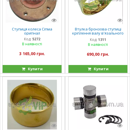
Ступиця колеса Сіпма
Втулка бронзова ступиці
оригінал
кріплення валу в'язального
апарату Сіпма оригінал
Код:
5272
Код:
1311
В наявності
В наявності
3 165,00 грн.
690,00 грн.
Купити
Купити