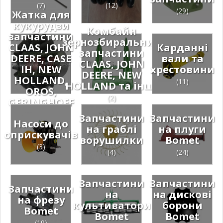
(7)
(12)
(29)
Жатка для
кукурудзи
Комбайн
запчастини
зернозбиральний
CLAAS, JOHN
Карданні
запчастини
DEERE, CASE
вали та
CLAAS, JOHN
IH, NEW
хрестовини
DEERE, NEW
HOLLAND,
(11)
HOLLAND та інші
OROS,
(2)
GERINGHOFF
(1)
Запчастини
Запчастини
Насоси до
на граблі
на плуги
оприскувачів
ворушилки
Bomet
(3)
(4)
(24)
Запчастини
Запчастини
Запчастини
на
на дискові
на фрезу
культиватори
борони
Bomet
Bomet
Bomet
(19)