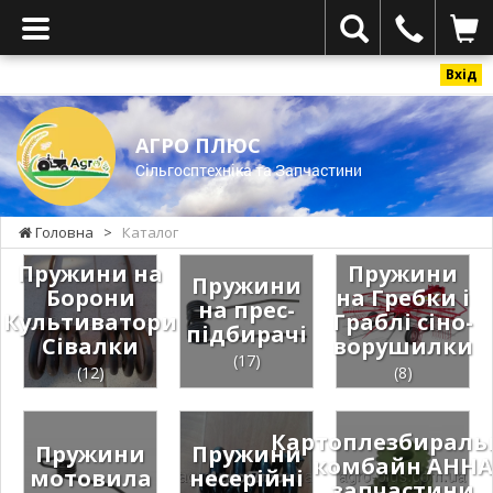
Вхід
АГРО ПЛЮС
Cільгосптехніка та Запчастини
Головна
>
Каталог
Пружини на
Пружини
Пружини
Борони
на Гребки і
на прес-
Культиватори
Граблі сіно-
підбирачі
Сівалки
ворушилки
(17)
(12)
(8)
Картоплезбираль
Пружини
Пружини
комбайн АННА
мотовила
несерійні
запчастини