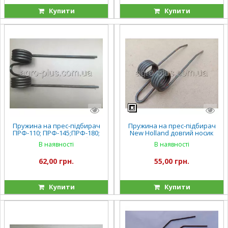
Купити
Купити
Пружина на прес-підбирач
Пружина на прес-підбирач
ПРФ-110; ПРФ-145;ПРФ-180;
New Holland довгий носик
ПТ-165 Киргистан, комбайн
265-270-271-366
В наявності
В наявності
кск-100
62,00 грн.
55,00 грн.
Купити
Купити