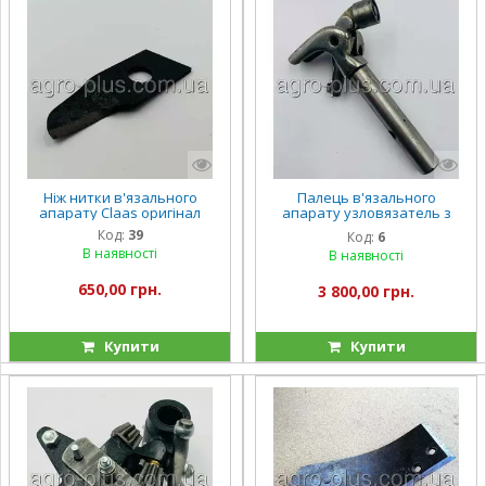
Ніж нитки в'язального
Палець в'язального
апарату Claas оригінал
апарату узловязатель з
захистом язичка Claas
Код:
39
Код:
6
000045-G
В наявності
В наявності
650,00 грн.
3 800,00 грн.
Купити
Купити