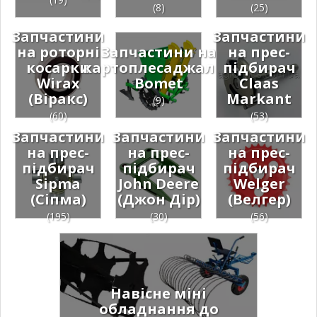
(8)
(25)
Запчастини
Запчастини
на роторні
Запчастини на
на прес-
косарки
картоплесаджалки
підбирач
Wirax
Bomet
Claas
(Віракс)
Мarkant
(9)
(60)
(53)
Запчастини
Запчастини
Запчастини
на прес-
на прес-
на прес-
підбирач
підбирач
підбирач
Sipma
John Deere
Welger
(Сіпма)
(Джон Дір)
(Велгер)
(195)
(30)
(56)
Навісне міні
обладнання до