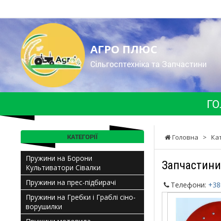
АГРО ПЛЮС
Cільгосптехніка та Запчастини
ГО
КАТЕГОРІЇ
Головна
>
Ка
Пружини на Борони
Запчастини
Культиватори Сівалки
Пружини на прес-підбирачі
Телефони:
+38
Пружини на Гребки і Граблі сіно-
ворушилки