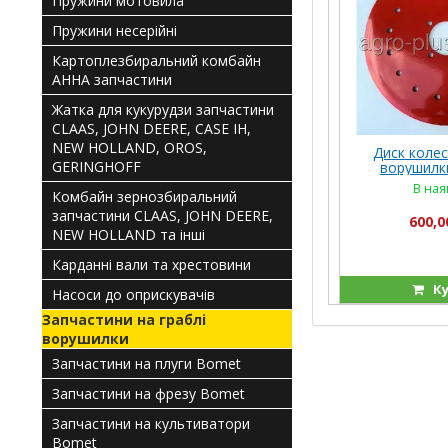
Пружини мотовила
Пружини несерійні
Картоплезбиральний комбайн
АННА запчастини
Жатка для кукурудзи запчастини
CLAAS, JOHN DEERE, CASE IH,
NEW HOLLAND, OROS,
Диск колес
GERINGHOFF
ворушилк
В ная
Комбайн зернозбиральний
запчастини CLAAS, JOHN DEERE,
600,0
NEW HOLLAND та інші
Карданні вали та хрестовини
Ку
Насоси до оприскувачів
Запчастини на граблі
ворушилки
Запчастини на плуги Bomet
Запчастини на фрезу Bomet
Запчастини на культиватори
Bomet