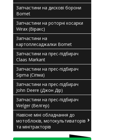
Запчастини на дискові борони
Bomet
Запчастини на роторні косарки
Wirax (Віракс)
Запчастини на
картоплесаджалки Bomet
Запчастини на прес-підбирач
Claas Мarkant
Запчастини на прес-підбирач
Sipma (Сіпма)
Запчастини на прес-підбирач
John Deere (Джон Дір)
Запчастини на прес-підбирач
Welger (Велгер)
Навісне міні обладнання до
мотоблоків, мотокультиваторів
та мінітракторів