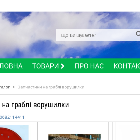
ЛОВНА
ТОВАРИ
ПРО НАС
КОНТА
талог
>
Запчастини на граблі ворушилки
 на граблі ворушилки
0682114411