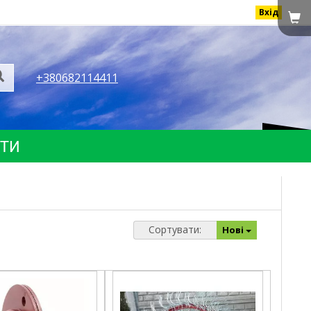
Вхід
+380682114411
КТИ
Сортувати:
Нові