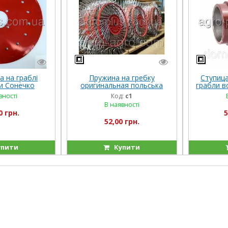
а на граблі
Пружина на гребку
Ступиц
и Сонечко
оригинальная польська
грабли в
оцынкована
вності
Код:
с1
В наявності
0 грн.
5
52,00 грн.
пити
Купити