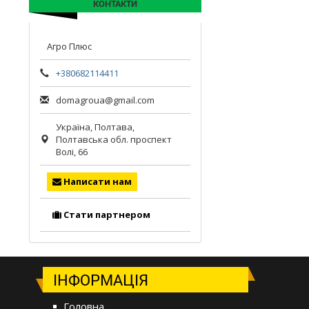
КОНТАКТИ
Агро Плюс
+380682114411
domagroua@gmail.com
Україна,
Полтава
,
Полтавська обл.
проспект
Волі, 66
Написати нам
Стати партнером
ІНФОРМАЦІЯ
Головна