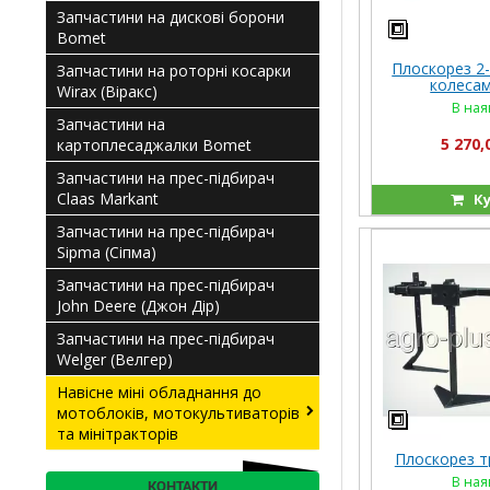
Запчастини на дискові борони
Bomet
Плоскорез 2-
Запчастини на роторні косарки
колесам
Wirax (Віракс)
В ная
Запчастини на
5 270,
картоплесаджалки Bomet
Запчастини на прес-підбирач
Claas Мarkant
Ку
Запчастини на прес-підбирач
Sipma (Сіпма)
Запчастини на прес-підбирач
John Deere (Джон Дір)
Запчастини на прес-підбирач
Welger (Велгер)
Навісне міні обладнання до
мотоблоків, мотокультиваторів
та мінітракторів
Плоскорез т
В ная
КОНТАКТИ