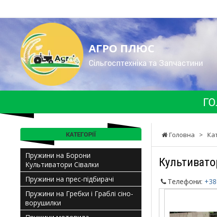
АГРО ПЛЮС
Cільгосптехніка та Запчастини
ГО
КАТЕГОРІЇ
Головна
>
Ка
Пружини на Борони
Культивато
Культиватори Сівалки
Пружини на прес-підбирачі
Телефони:
+38
Пружини на Гребки і Граблі сіно-
ворушилки