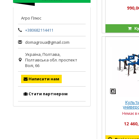
990,0
Агро Плюс
Ку
+380682114411
domagroua@gmail.com
Україна,
Полтава
,
Полтавська обл.
проспект
Волі, 66
Написати нам
Стати партнером
Культ
универ
междурядный 
Немає в 
(прицепно
стандартная 
12 460,
(с плоскоре