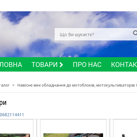
ЛОВНА
ТОВАРИ
ПРО НАС
КОНТА
талог
>
Навісне міні обладнання до мотоблоків, мотокультиваторів т
ри
0682114411