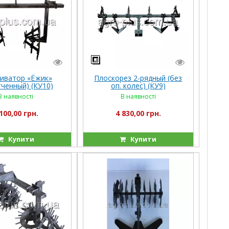
иватор «Ёжик»
Плоскорез 2-рядный (без
гченный) (КУ10)
оп. колес) (КУ9)
В наявності
В наявності
100,00 грн.
4 830,00 грн.
Купити
Купити