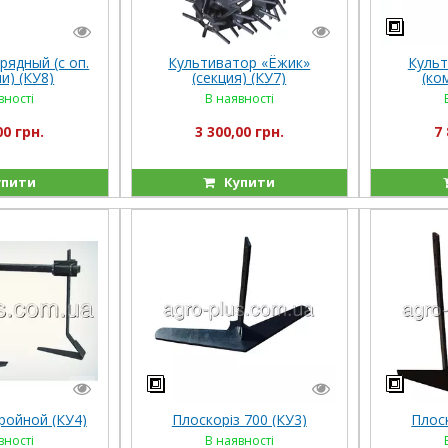
рядный (с оп.
Культиватор «Ёжик»
Культ
и) (КУ8)
(секция) (КУ7)
(ко
вності
В наявності
00 грн.
3 300,00 грн.
7 
пити
Купити
ройной (КУ4)
Плоскоріз 700 (КУ3)
Плоск
вності
В наявності