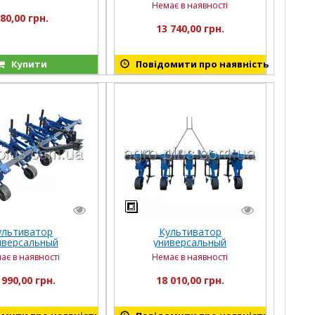
муждурядный 5-секционный
Немає в наявності
(прицепное 3 точки)
80,00 грн.
базовая комплектация
13 740,00 грн.
L=2000 мм (КУ18)
Купити
Повідомити про наявність
ультиватор
Культиватор
иверсальный
универсальный
ный (прицепное 1
междурядный для чеснока
ає в наявності
Немає в наявності
чка) (КУ14)
(прицепное 3 точки) (КУ11)
 990,00 грн.
18 010,00 грн.