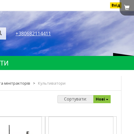
Вхід
+380682114411
КТИ
а мінітракторів
>
Культиватори
Сортувати:
Нові