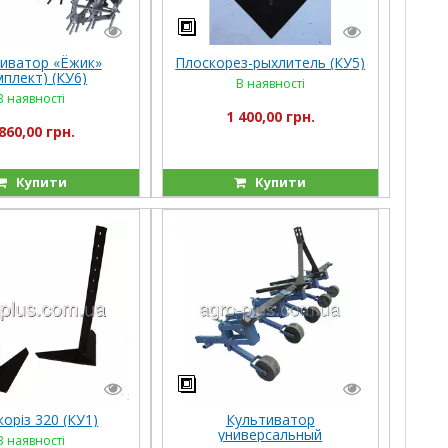
иватор «Ёжик»
Плоскорез-рыхлитель (КУ5)
мплект) (КУ6)
В наявності
В наявності
1 400,00 грн.
860,00 грн.
Купити
Купити
оріз 320 (КУ1)
Культиватор
универсальный
В наявності