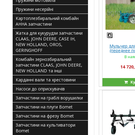
Пружини мотовила
Пружини несерійні
Картоплезбиральний комбайн
АННА запчастини
Жатка для кукурудзи запчастини
CLAAS, JOHN DEERE, CASE IH,
NEW HOLLAND, OROS,
Мульчер дл
GERINGHOFF
(переднее п
(КУ
В ная
Комбайн зернозбиральний
запчастини CLAAS, JOHN DEERE,
14 720,
NEW HOLLAND та інші
Карданні вали та хрестовини
Ку
Насоси до оприскувачів
Запчастини на граблі ворушилки
Запчастини на плуги Bomet
Запчастини на фрезу Bomet
Запчастини на культиватори
Bomet