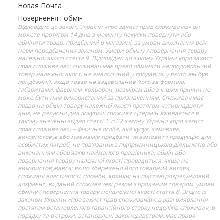
Новая Почта
Повернення і обмін
Відповідно до закону України «про захист прав споживачів» ви
можете протягом 14 днів з моменту покупки повернути або
обміняти товар, придбаний в магазині, за умови виконання всіх
норм передбачених законом. Умови обміну / повернення товару
належної якості стаття 9. Відповідно до закону України «про захист
прав споживачів»: споживач має право обміняти непродовольчий
товар належної якості на аналогічний у продавця, у якого він був
придбаний, якщо товар не задовольнив його за формою,
габаритами, фасоном, кольором, розміром або з інших причин не
може бути ним використаний за призначенням. Споживач має
право на обмін товару належної якості протягом чотирнадцяти
днів, не рахуючи дня покупки. споживач (термін вживається в
такому значенні згідно статті 1. п.22 закону України «про захист
прав споживачів») – фізична особа, яка купує, замовляє,
використовує або має намір придбати чи замовити продукцію для
особистих потреб, не пов’язаних з підприємницькою діяльністю або
виконанням обов’язків найманого працівника. обмін або
повернення товару належної якості провадиться: якщо не
використовувався; якщо збережено його товарний вигляд,
споживчі властивості, пломби, ярлики; на підставі розрахунковий
документ, виданий споживачеві разом з проданим товаром. умови
обміну / повернення товару неналежної якості стаття 8. Згідно із
законом України «про захист прав споживачів»: в разі виявлення
протягом встановленого гарантійного строку недоліків споживач, в
порядку та в строки, встановлені законодавством, має право