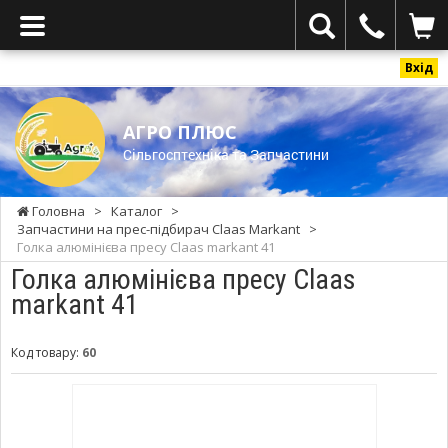
Вхід
АГРО ПЛЮС
Cільгосптехніка та Запчастини
Головна
>
Каталог
>
Запчастини на прес-підбирач Claas Мarkant
>
Голка алюмінієва пресу Claas markant 41
Голка алюмінієва пресу Claas
markant 41
Код товару:
60