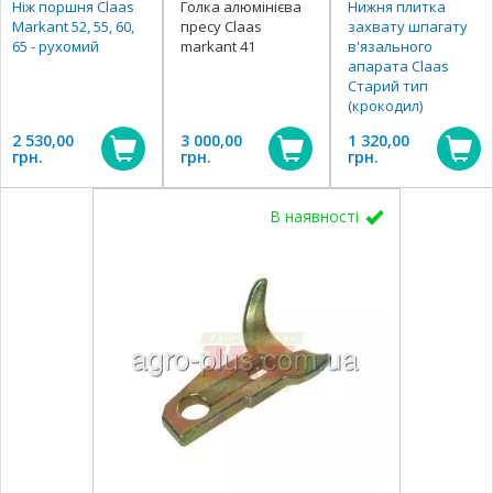
Ніж поршня Claas
Голка алюмінієва
Нижня плитка
Markant 52, 55, 60,
пресу Claas
захвату шпагату
65 - рухомий
markant 41
в'язального
апарата Claas
Старий тип
(крокодил)
2 530,00
3 000,00
1 320,00
грн.
грн.
грн.
В наявності