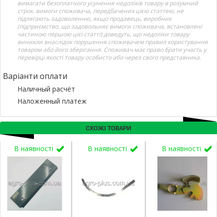
вимагати безоплатного усунення недоліків товару в розумний
строк. вимоги споживача, передбачених цією статтею, не
підлягають задоволенню, якщо продавець, виробник
(підприємство, що задовольняє вимоги споживача, встановлені
частиною першою цієї статті) доведуть, що недоліки товару
виникли внаслідок порушення споживачем правил користування
товаром або його зберігання. Споживач має право брати участь у
перевірці якості товару особисто або через свого представника.
Варіанти оплати
Наличный расчёт
Наложенный платеж
СХОЖІ ТОВАРИ
В наявності
В наявності
В наявності