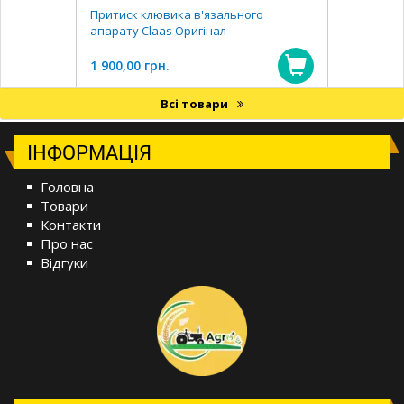
Притиск клювика в'язального
апарату Claas Оригінал
1 900,00 грн.
Всі товари
ІНФОРМАЦІЯ
Головна
Товари
Контакти
Про нас
Відгуки