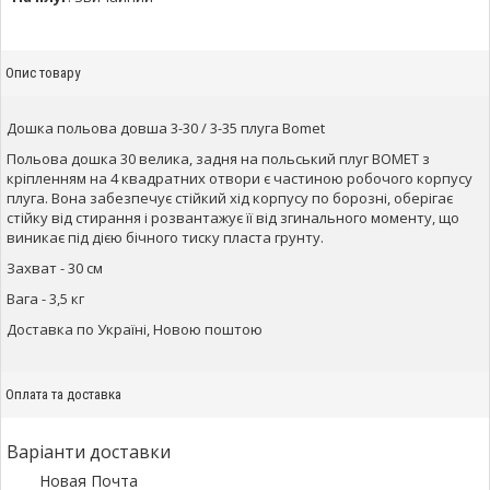
Опис товару
Дошка польова довша 3-30 / 3-35 плуга Bomet
Польова дошка 30 велика, задня на польський плуг BOMET з
кріпленням на 4 квадратних отвори є частиною робочого корпусу
плуга. Вона забезпечує стійкий хід корпусу по борозні, оберігає
стійку від стирання і розвантажує її від згинального моменту, що
виникає під дією бічного тиску пласта грунту.
Захват - 30 см
Вага - 3,5 кг
Доставка по Україні, Новою поштою
Оплата та доставка
Варіанти доставки
Новая Почта