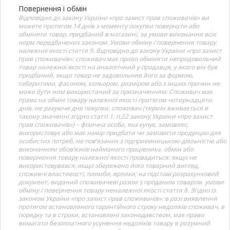
Повернення і обмін
Відповідно до закону України «про захист прав споживачів» ви
можете протягом 14 днів з моменту покупки повернути або
обміняти товар, придбаний в магазині, за умови виконання всіх
норм передбачених законом. Умови обміну / повернення товару
належної якості стаття 9. Відповідно до закону України «про захист
прав споживачів»: споживач має право обміняти непродовольчий
товар належної якості на аналогічний у продавця, у якого він був
придбаний, якщо товар не задовольнив його за формою,
габаритами, фасоном, кольором, розміром або з інших причин не
може бути ним використаний за призначенням. Споживач має
право на обмін товару належної якості протягом чотирнадцяти
днів, не рахуючи дня покупки. споживач (термін вживається в
такому значенні згідно статті 1. п.22 закону України «про захист
прав споживачів») – фізична особа, яка купує, замовляє,
використовує або має намір придбати чи замовити продукцію для
особистих потреб, не пов’язаних з підприємницькою діяльністю або
виконанням обов’язків найманого працівника. обмін або
повернення товару належної якості провадиться: якщо не
використовувався; якщо збережено його товарний вигляд,
споживчі властивості, пломби, ярлики; на підставі розрахунковий
документ, виданий споживачеві разом з проданим товаром. умови
обміну / повернення товару неналежної якості стаття 8. Згідно із
законом України «про захист прав споживачів»: в разі виявлення
протягом встановленого гарантійного строку недоліків споживач, в
порядку та в строки, встановлені законодавством, має право
вимагати безоплатного усунення недоліків товару в розумний