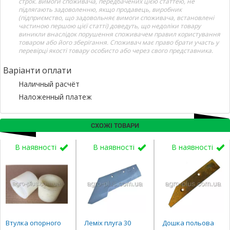
строк. вимоги споживача, передбачених цією статтею, не
підлягають задоволенню, якщо продавець, виробник
(підприємство, що задовольняє вимоги споживача, встановлені
частиною першою цієї статті) доведуть, що недоліки товару
виникли внаслідок порушення споживачем правил користування
товаром або його зберігання. Споживач має право брати участь у
перевірці якості товару особисто або через свого представника.
Варіанти оплати
Наличный расчёт
Наложенный платеж
СХОЖІ ТОВАРИ
В наявності
В наявності
В наявності
Втулка опорного
Леміх плуга 30
Дошка польова