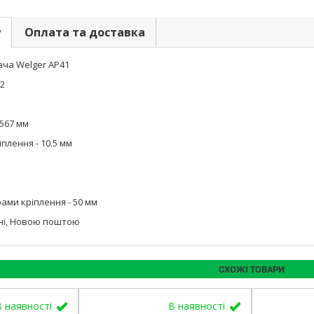
у
Оплата та доставка
ача Welger АР41
 2
567 мм
плення - 10.5 мм
ами кріплення - 50 мм
їні, Новою поштою
СХОЖІ ТОВАРИ
В наявності
В наявності