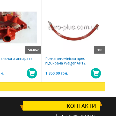
58-067
303
зального аппарата
Голка алюмінієва прес-
підбирача Welger АР12
рн.
1 850,00 грн.
Купити
Купит
КОНТАКТИ
+380682114411