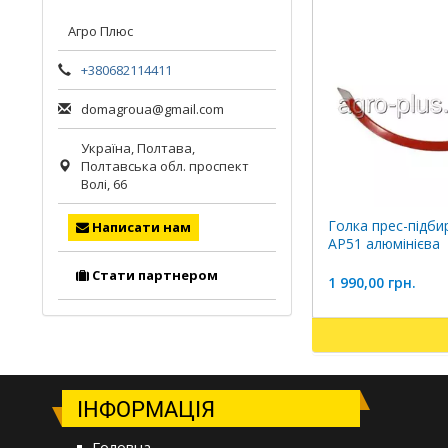
Агро Плюс
+380682114411
domagroua@gmail.com
Україна,
Полтава
,
Полтавська обл.
проспект
Волі, 66
Голка прес-підби
Написати нам
АР51 алюмінієва
Стати партнером
1 990,00 грн.
ІНФОРМАЦІЯ
Головна