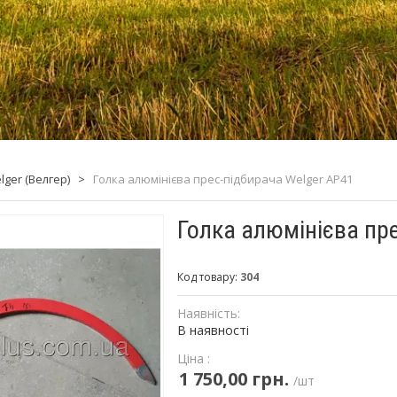
ger (Велгер)
>
Голка алюмінієва прес-підбирача Welger АР41
Голка алюмінієва пр
Код товару:
304
Наявність:
В наявності
Ціна :
1 750,00 грн.
/шт