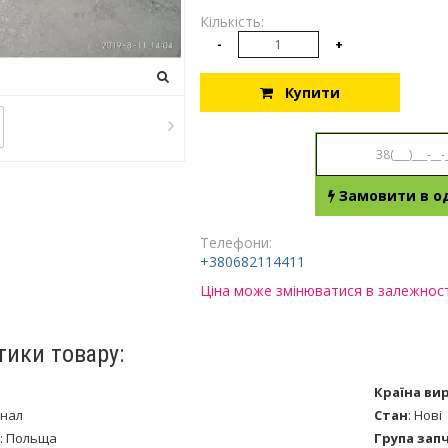
Кількість:
-
+
Купити
Замовити в од
Телефони:
+380682114411
Ціна може змінюватися в залежності
тики товару:
Країна ви
інал
Стан
:
Нові
:
Польща
Група зап