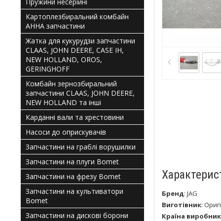
Пружини несерійні
Картоплезбиральний комбайн
АННА запчастини
Жатка для кукурудзи запчастини
CLAAS, JOHN DEERE, CASE IH,
NEW HOLLAND, OROS,
GERINGHOFF
Комбайн зернозбиральний
запчастини CLAAS, JOHN DEERE,
NEW HOLLAND та інші
Карданні вали та хрестовини
Насоси до оприскувачів
Запчастини на граблі ворушилки
Запчастини на плуги Bomet
Характерис
Запчастини на фрезу Bomet
Запчастини на культиватори
Бренд
:
JAG
Bomet
Виготівник
:
Ориг
Запчастини на дискові борони
Країна виробник