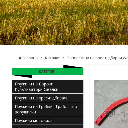
Головна
>
Каталог
>
Запчастини на прес-підбирач Wel
КАТЕГОРІЇ
Пружини на Борони
Культиватори Сівалки
Пружини на прес-підбирачі
Пружини на Гребки і Граблі сіно-
ворушилки
Пружини мотовила