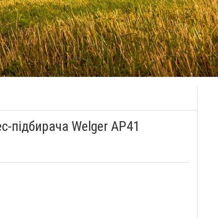
ес-підбирача Welger АР41