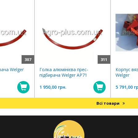
307
311
рача Welger
Голка алюмінієва прес-
Корпус вя
підбирача Welger АР71
Welger
1 950,00 грн.
5 791,00 г
Купити
Купити
Всі товари