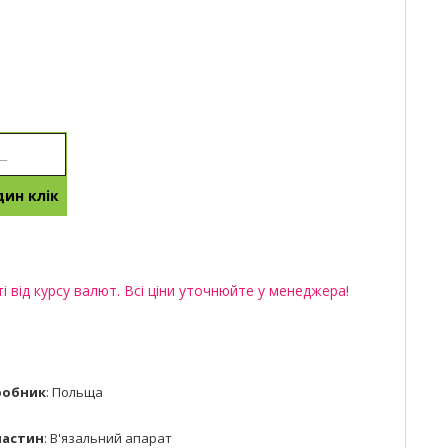
ин клік
 від курсу валют. Всі ціни уточнюйте у менеджера!
робник
:
Польща
частин
:
В'язальний апарат