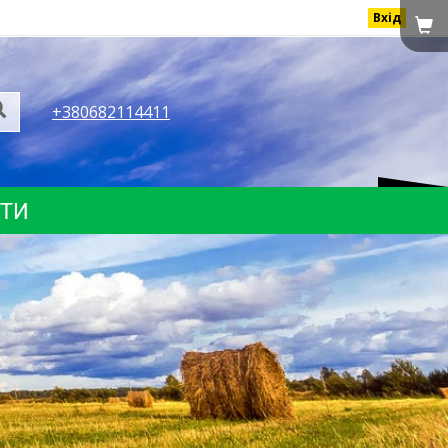
Вхід
+380682114411
КТИ