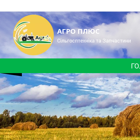
АГРО ПЛЮС
Cільгосптехніка та Запчастини
ГО