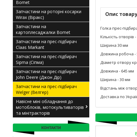
Bomet
Запчастини на роторні косарки
Опис товар
Wirax (Віракс)
Запчастини на
Голка прес-підбир
картоплесаджалки Bomet
Кількість отворів -
Запчастини на прес-підбирач
Ширина 30 мм
Claas Мarkant
Довжина робоча - 
Запчастини на прес-підбирач
Sipma (Сіпма)
Діаметр отвору крі
Довжина - 645 мм
Запчастини на прес-підбирач
John Deere (Джон Дір)
Ширина - 30 мм
Запчастини на прес-підбирач
Відстань між отвор
Welger (Велгер)
Доставка по Укра
Навісне міні обладнання до
мотоблоків, мотокультиваторів
та мінітракторів
КОНТАКТИ