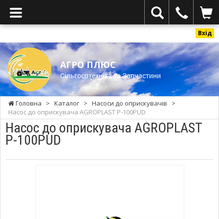
Вхід
АГРО ПЛЮС
Cільгосптехніка та Запчастини
Головна
>
Каталог
>
Насоси до оприскувачів
>
Насос до оприскувача AGROPLAST P-100PUD
Насос до оприскувача AGROPLAST
P-100PUD