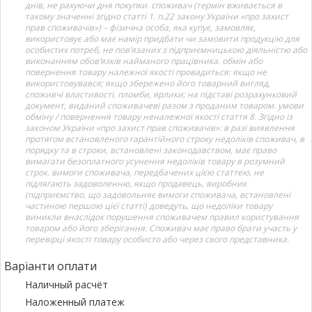
днів, не рахуючи дня покупки. споживач (термін вживається в
такому значенні згідно статті 1. п.22 закону України «про захист
прав споживачів») – фізична особа, яка купує, замовляє,
використовує або має намір придбати чи замовити продукцію для
особистих потреб, не пов’язаних з підприємницькою діяльністю або
виконанням обов’язків найманого працівника. обмін або
повернення товару належної якості провадиться: якщо не
використовувався; якщо збережено його товарний вигляд,
споживчі властивості, пломби, ярлики; на підставі розрахунковий
документ, виданий споживачеві разом з проданим товаром. умови
обміну / повернення товару неналежної якості стаття 8. Згідно із
законом України «про захист прав споживачів»: в разі виявлення
протягом встановленого гарантійного строку недоліків споживач, в
порядку та в строки, встановлені законодавством, має право
вимагати безоплатного усунення недоліків товару в розумний
строк. вимоги споживача, передбачених цією статтею, не
підлягають задоволенню, якщо продавець, виробник
(підприємство, що задовольняє вимоги споживача, встановлені
частиною першою цієї статті) доведуть, що недоліки товару
виникли внаслідок порушення споживачем правил користування
товаром або його зберігання. Споживач має право брати участь у
перевірці якості товару особисто або через свого представника.
Варіанти оплати
Наличный расчёт
Наложенный платеж