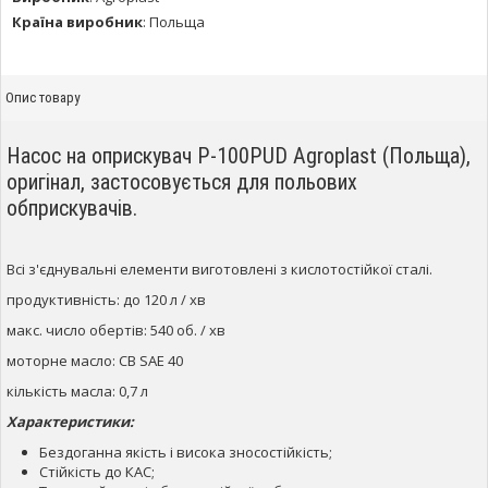
Країна виробник
:
Польща
Опис товару
Насос на оприскувач Р-100PUD Agroplast (Польща),
оригінал, застосовується для польових
обприскувачів.
Всі з'єднувальні елементи виготовлені з кислотостійкої сталі.
продуктивність: до 120 л / хв
макс. число обертів: 540 об. / хв
моторне масло: CB SAE 40
кількість масла: 0,7 л
Характеристики:
Бездоганна якість і висока зносостійкість;
Стійкість до КАС;