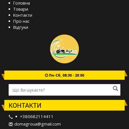
Головна
Товари
Контакти
Про нас
Відгуки
Пн-Сб, 08:30 - 20:00
КОНТАКТИ
+380682114411
d
oma
gro
ua@
gma
il.
com