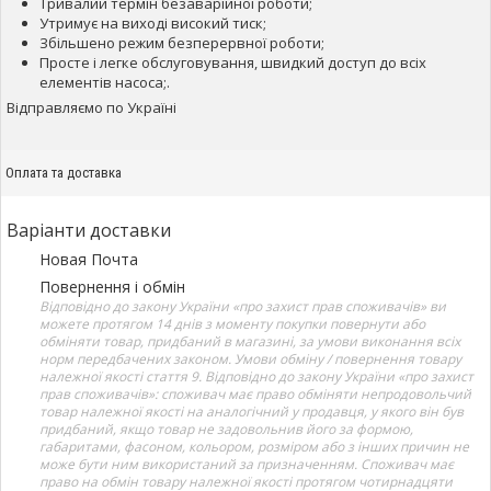
Тривалий термін безаварійної роботи;
Утримує на виході високий тиск;
Збільшено режим безперервної роботи;
Просте і легке обслуговування, швидкий доступ до всіх
елементів насоса;.
Відправляємо по Україні
Оплата та доставка
Варіанти доставки
Новая Почта
Повернення і обмін
Відповідно до закону України «про захист прав споживачів» ви
можете протягом 14 днів з моменту покупки повернути або
обміняти товар, придбаний в магазині, за умови виконання всіх
норм передбачених законом. Умови обміну / повернення товару
належної якості стаття 9. Відповідно до закону України «про захист
прав споживачів»: споживач має право обміняти непродовольчий
товар належної якості на аналогічний у продавця, у якого він був
придбаний, якщо товар не задовольнив його за формою,
габаритами, фасоном, кольором, розміром або з інших причин не
може бути ним використаний за призначенням. Споживач має
право на обмін товару належної якості протягом чотирнадцяти