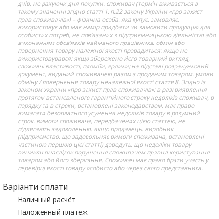
днів, не рахуючи дня покупки. споживач (термін вживається в
такому значенні згідно статті 1. п.22 закону України «про захист
прав споживачів») – фізична особа, яка купує, замовляє,
використовує або має намір придбати чи замовити продукцію для
особистих потреб, не пов’язаних з підприємницькою діяльністю або
виконанням обов’язків найманого працівника. обмін або
повернення товару належної якості провадиться: якщо не
використовувався; якщо збережено його товарний вигляд,
споживчі властивості, пломби, ярлики; на підставі розрахунковий
документ, виданий споживачеві разом з проданим товаром. умови
обміну / повернення товару неналежної якості стаття 8. Згідно із
законом України «про захист прав споживачів»: в разі виявлення
протягом встановленого гарантійного строку недоліків споживач, в
порядку та в строки, встановлені законодавством, має право
вимагати безоплатного усунення недоліків товару в розумний
строк. вимоги споживача, передбачених цією статтею, не
підлягають задоволенню, якщо продавець, виробник
(підприємство, що задовольняє вимоги споживача, встановлені
частиною першою цієї статті) доведуть, що недоліки товару
виникли внаслідок порушення споживачем правил користування
товаром або його зберігання. Споживач має право брати участь у
перевірці якості товару особисто або через свого представника.
Варіанти оплати
Наличный расчёт
Наложенный платеж