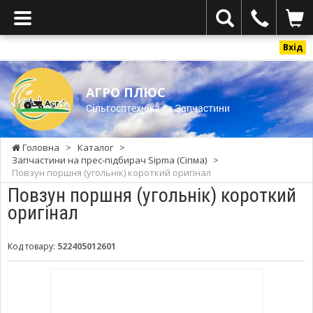
Вхід
АГРО ПЛЮС
Cільгосптехніка та Запчастини
Головна
>
Каталог
>
Запчастини на прес-підбирач Sipma (Сіпма)
>
Повзун поршня (угольнік) короткий оригінал
Повзун поршня (угольнік) короткий
оригінал
Код товару:
522405012601