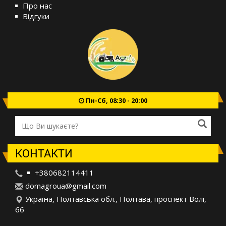
Про нас
Відгуки
Пн-Сб, 08:30 - 20:00
КОНТАКТИ
+380682114411
d
oma
gro
ua@
gma
il.
com
Україна, Полтавська обл., Полтава, проспект Волі,
66