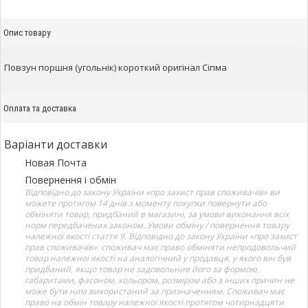
Опис товару
Повзун поршня (угольнік) короткий оригінал Сіпма
Оплата та доставка
Варіанти доставки
Новая Почта
Повернення і обмін
Відповідно до закону України «про захист прав споживачів» ви
можете протягом 14 днів з моменту покупки повернути або
обміняти товар, придбаний в магазині, за умови виконання всіх
норм передбачених законом. Умови обміну / повернення товару
належної якості стаття 9. Відповідно до закону України «про захист
прав споживачів»: споживач має право обміняти непродовольчий
товар належної якості на аналогічний у продавця, у якого він був
придбаний, якщо товар не задовольнив його за формою,
габаритами, фасоном, кольором, розміром або з інших причин не
може бути ним використаний за призначенням. Споживач має
право на обмін товару належної якості протягом чотирнадцяти