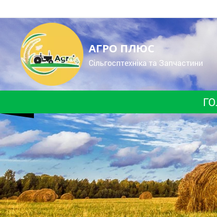
АГРО ПЛЮС
Cільгосптехніка та Запчастини
ГО