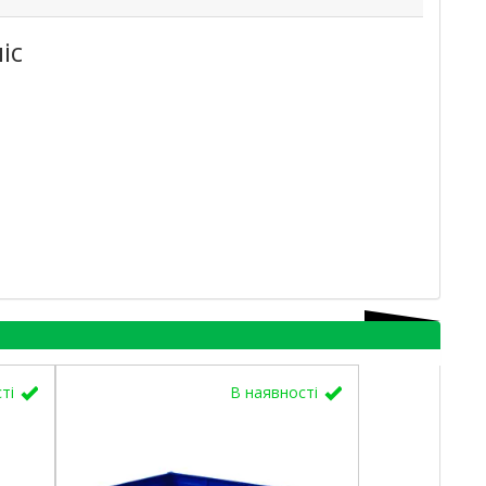
іс
сті
В наявності