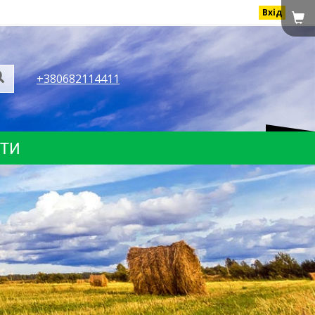
Вхід
+380682114411
КТИ