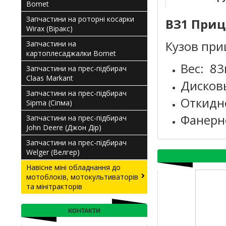
Bomet
Запчастини на роторні косарки
ВЗ1
Приц
Wirax (Віракс)
Кузов при
Запчастини на
картоплесаджалки Bomet
Вес: 83
Запчастини на прес-підбирач
Claas Мarkant
Дисков
Запчастини на прес-підбирач
Откидн
Sipma (Сіпма)
Фанерн
Запчастини на прес-підбирач
John Deere (Джон Дір)
Запчастини на прес-підбирач
Welger (Велгер)
Навісне міні обладнання до
мотоблоків, мотокультиваторів
та мінітракторів
КОНТАКТИ