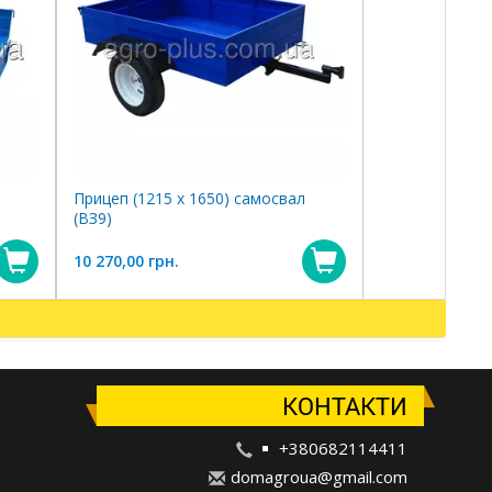
Прицеп (1215 х 1650) самосвал
(ВЗ9)
10 270,00 грн.
Купити
Купити
КОНТАКТИ
+380682114411
d
oma
gro
ua@
gma
il.
com