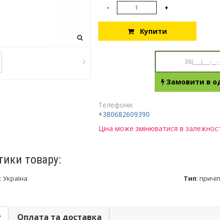
-
+
Купити
Замовити в од
Телефони:
+380682609390
Ціна може змінюватися в залежності
тики товару:
:
Україна
Тип
:
причі
у
Оплата та доставка