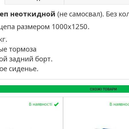
еп неоткидной
(не самосвал). Без кол
цепа размером 1000х1250.
кг.
ые тормоза
ой задний борт.
ое сиденье.
СХОЖІ ТОВАРИ
В наявності
В наявно