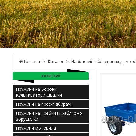
Головна
>
Каталог
>
Навісне міні обладнання до мото
КАТЕГОРІЇ
Пружини на Борони
Культиватори Сівалки
Пружини на прес-підбирачі
Пружини на Гребки і Граблі сіно-
ворушилки
Пружини мотовила