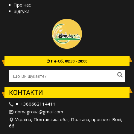
Про нас
Відгуки
Пн-Сб, 08:30 - 20:00
КОНТАКТИ
+380682114411
d
oma
gro
ua@
gma
il.
com
Україна, Полтавська обл., Полтава, проспект Волі,
66