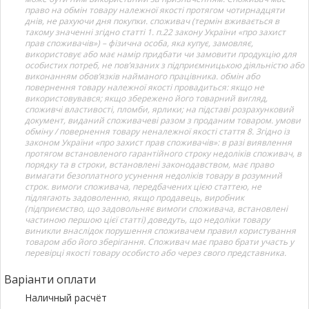
право на обмін товару належної якості протягом чотирнадцяти
днів, не рахуючи дня покупки. споживач (термін вживається в
такому значенні згідно статті 1. п.22 закону України «про захист
прав споживачів») – фізична особа, яка купує, замовляє,
використовує або має намір придбати чи замовити продукцію для
особистих потреб, не пов’язаних з підприємницькою діяльністю або
виконанням обов’язків найманого працівника. обмін або
повернення товару належної якості провадиться: якщо не
використовувався; якщо збережено його товарний вигляд,
споживчі властивості, пломби, ярлики; на підставі розрахунковий
документ, виданий споживачеві разом з проданим товаром. умови
обміну / повернення товару неналежної якості стаття 8. Згідно із
законом України «про захист прав споживачів»: в разі виявлення
протягом встановленого гарантійного строку недоліків споживач, в
порядку та в строки, встановлені законодавством, має право
вимагати безоплатного усунення недоліків товару в розумний
строк. вимоги споживача, передбачених цією статтею, не
підлягають задоволенню, якщо продавець, виробник
(підприємство, що задовольняє вимоги споживача, встановлені
частиною першою цієї статті) доведуть, що недоліки товару
виникли внаслідок порушення споживачем правил користування
товаром або його зберігання. Споживач має право брати участь у
перевірці якості товару особисто або через свого представника.
Варіанти оплати
Наличный расчёт