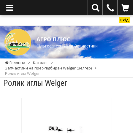
Вхід
АГРО ПЛЮС
Cільгосптехніка та Запчастини
Головна
>
Каталог
>
Запчастини на прес-підбирач Welger (Велгер)
>
Ролик иглы Welger
Ролик иглы Welger