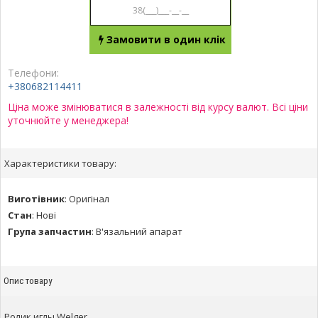
Замовити в один клік
Телефони:
+380682114411
Ціна може змінюватися в залежності від курсу валют. Всі ціни
уточнюйте у менеджера!
Характеристики товару:
Виготівник
:
Оригінал
Стан
:
Нові
Група запчастин
:
В'язальний апарат
Опис товару
Ролик иглы Welger