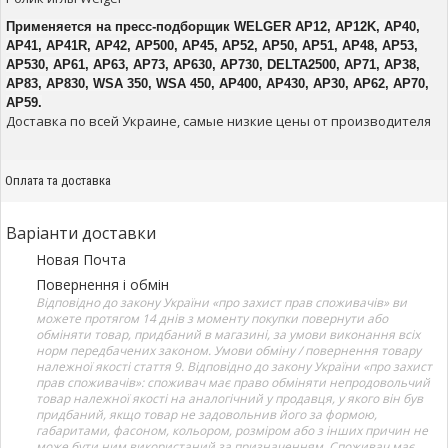
Применяется на пресс-подборщик WELGER AP12, AP12K, AP40,
AP41, AP41R, AP42, AP500, AP45, AP52, AP50, AP51, AP48, AP53,
AP530, AP61, AP63, AP73, AP630, AP730, DELTA2500, AP71, AP38,
AP83, AP830, WSA 350, WSA 450, AP400, AP430, AP30, AP62, AP70,
AP59.
Доставка по всей Украине, самые низкие цены от производителя
Оплата та доставка
Варіанти доставки
Новая Почта
Повернення і обмін
Відповідно до закону України «про захист прав споживачів» ви
можете протягом 14 днів з моменту покупки повернути або
обміняти товар, придбаний в магазині, за умови виконання всіх
норм передбачених законом. Умови обміну / повернення товару
належної якості стаття 9. Відповідно до закону України «про захист
прав споживачів»: споживач має право обміняти непродовольчий
товар належної якості на аналогічний у продавця, у якого він був
придбаний, якщо товар не задовольнив його за формою,
габаритами, фасоном, кольором, розміром або з інших причин не
може бути ним використаний за призначенням. Споживач має