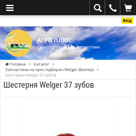
Вхід
АГРО ПЛЮС
Cільгосптехніка та Запчастини
Головна
>
Каталог
>
Запчастини на прес-підбирач Welger (Велгер)
>
Шестерня Welger 37 зубов
Шестерня Welger 37 зубов