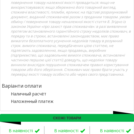
повернення товару належної якості провадиться: якщо не
використовувався; якщо збережено його товарний вигляд,
споживчі властивості, пломби, ярлики; на підставі розрахунковий
документ, виданий споживачеві разом з проданим товаром. умови
обміну / повернення товару неналежної якості стаття 8. Згідно із
законом України «про захист прав споживачів»: в разі виявлення
протягом встановленого гарантійного строку недоліків споживач, в
порядку та в строки, встановлені законодавством, має право
вимагати безоплатного усунення недоліків товару в розумний
строк. вимоги споживача, передбачених цією статтею, не
підлягають задоволенню, якщо продавець, виробник
(підприємство, що задовольняє вимоги споживача, встановлені
частиною першою цієї статті) доведуть, що недоліки товару
виникли внаслідок порушення споживачем правил користування
товаром або його зберігання. Споживач має право брати участь у
перевірці якості товару особисто або через свого представника.
Варіанти оплати
Наличный расчёт
Наложенный платеж
СХОЖІ ТОВАРИ
В наявності
В наявності
В наявності