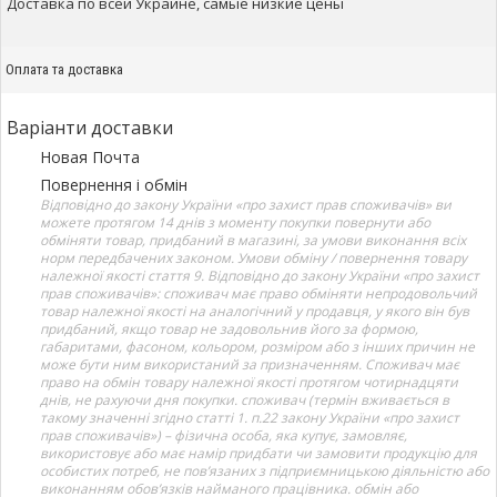
Доставка по всей Украине, самые низкие цены
Оплата та доставка
Варіанти доставки
Новая Почта
Повернення і обмін
Відповідно до закону України «про захист прав споживачів» ви
можете протягом 14 днів з моменту покупки повернути або
обміняти товар, придбаний в магазині, за умови виконання всіх
норм передбачених законом. Умови обміну / повернення товару
належної якості стаття 9. Відповідно до закону України «про захист
прав споживачів»: споживач має право обміняти непродовольчий
товар належної якості на аналогічний у продавця, у якого він був
придбаний, якщо товар не задовольнив його за формою,
габаритами, фасоном, кольором, розміром або з інших причин не
може бути ним використаний за призначенням. Споживач має
право на обмін товару належної якості протягом чотирнадцяти
днів, не рахуючи дня покупки. споживач (термін вживається в
такому значенні згідно статті 1. п.22 закону України «про захист
прав споживачів») – фізична особа, яка купує, замовляє,
використовує або має намір придбати чи замовити продукцію для
особистих потреб, не пов’язаних з підприємницькою діяльністю або
виконанням обов’язків найманого працівника. обмін або