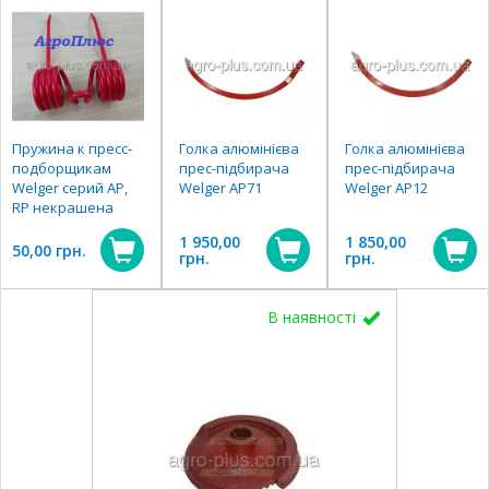
Пружина к пресс-
Голка алюмінієва
Голка алюмінієва
подборщикам
прес-підбирача
прес-підбирача
Welger серий AP,
Welger АР71
Welger АР12
RP некрашена
1 950,00
1 850,00
50,00 грн.
грн.
грн.
В наявності