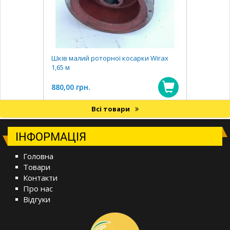
Шків малий роторної косарки Wirax
1,65 м
880,00 грн.
Всі товари
ІНФОРМАЦІЯ
Головна
Товари
Контакти
Про нас
Відгуки