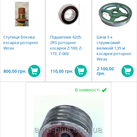
Ступиця бокова
Підшипник 6205-
Шків 3-х
косарки роторної
2RS роторної
струмковий
Wirax
косарки Z-169, Z-
великий 1,35 м
173, Z-069
косарки роторної
Wirax
2 100,00
800,00 грн.
110,00 грн.
грн.
В наявності