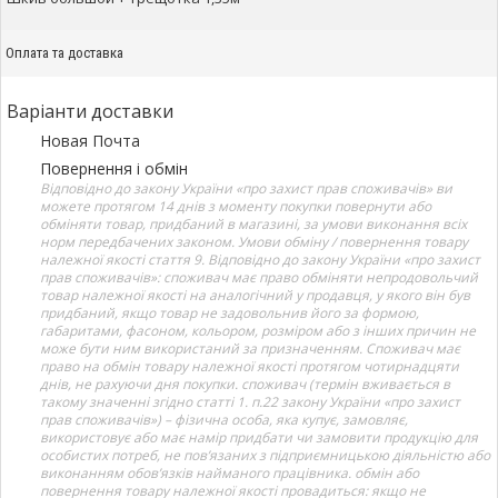
Оплата та доставка
Варіанти доставки
Новая Почта
Повернення і обмін
Відповідно до закону України «про захист прав споживачів» ви
можете протягом 14 днів з моменту покупки повернути або
обміняти товар, придбаний в магазині, за умови виконання всіх
норм передбачених законом. Умови обміну / повернення товару
належної якості стаття 9. Відповідно до закону України «про захист
прав споживачів»: споживач має право обміняти непродовольчий
товар належної якості на аналогічний у продавця, у якого він був
придбаний, якщо товар не задовольнив його за формою,
габаритами, фасоном, кольором, розміром або з інших причин не
може бути ним використаний за призначенням. Споживач має
право на обмін товару належної якості протягом чотирнадцяти
днів, не рахуючи дня покупки. споживач (термін вживається в
такому значенні згідно статті 1. п.22 закону України «про захист
прав споживачів») – фізична особа, яка купує, замовляє,
використовує або має намір придбати чи замовити продукцію для
особистих потреб, не пов’язаних з підприємницькою діяльністю або
виконанням обов’язків найманого працівника. обмін або
повернення товару належної якості провадиться: якщо не