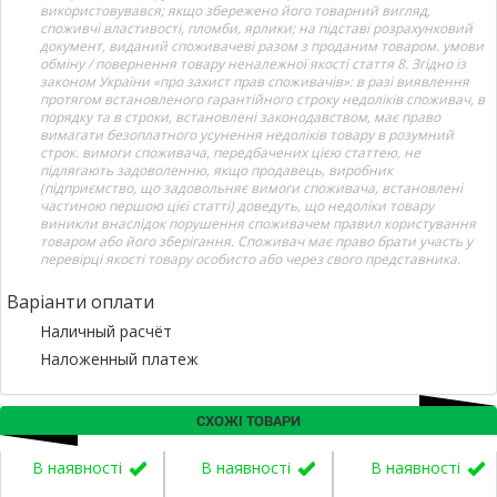
використовувався; якщо збережено його товарний вигляд,
споживчі властивості, пломби, ярлики; на підставі розрахунковий
документ, виданий споживачеві разом з проданим товаром. умови
обміну / повернення товару неналежної якості стаття 8. Згідно із
законом України «про захист прав споживачів»: в разі виявлення
протягом встановленого гарантійного строку недоліків споживач, в
порядку та в строки, встановлені законодавством, має право
вимагати безоплатного усунення недоліків товару в розумний
строк. вимоги споживача, передбачених цією статтею, не
підлягають задоволенню, якщо продавець, виробник
(підприємство, що задовольняє вимоги споживача, встановлені
частиною першою цієї статті) доведуть, що недоліки товару
виникли внаслідок порушення споживачем правил користування
товаром або його зберігання. Споживач має право брати участь у
перевірці якості товару особисто або через свого представника.
Варіанти оплати
Наличный расчёт
Наложенный платеж
СХОЖІ ТОВАРИ
В наявності
В наявності
В наявності