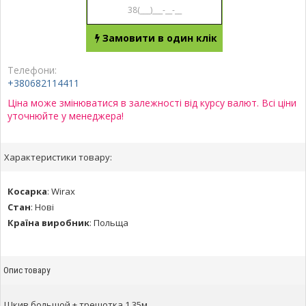
Замовити в один клік
Телефони:
+380682114411
Ціна може змінюватися в залежності від курсу валют. Всі ціни
уточнюйте у менеджера!
Характеристики товару:
Косарка
:
Wirax
Стан
:
Нові
Країна виробник
:
Польща
Опис товару
Шкив большой + трещотка 1,35м