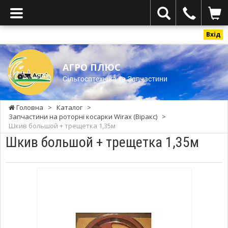
Вхід
АГРО ПЛЮС
Cільгосптехніка та Запчастини
Головна
>
Каталог
>
Запчастини на роторні косарки Wirax (Віракс)
>
Шкив большой + трещетка 1,35м
Шкив большой + трещетка 1,35м