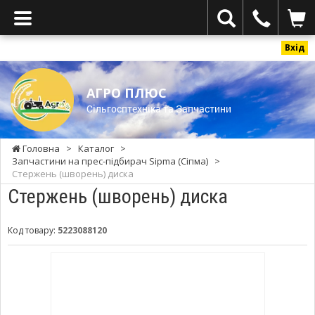
Вхід
АГРО ПЛЮС
Cільгосптехніка та Запчастини
Головна
>
Каталог
>
Запчастини на прес-підбирач Sipma (Сіпма)
>
Стержень (шворень) диска
Стержень (шворень) диска
Код товару:
5223088120