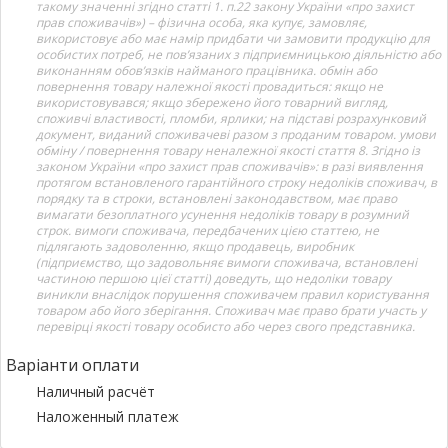
такому значенні згідно статті 1. п.22 закону України «про захист
прав споживачів») – фізична особа, яка купує, замовляє,
використовує або має намір придбати чи замовити продукцію для
особистих потреб, не пов’язаних з підприємницькою діяльністю або
виконанням обов’язків найманого працівника. обмін або
повернення товару належної якості провадиться: якщо не
використовувався; якщо збережено його товарний вигляд,
споживчі властивості, пломби, ярлики; на підставі розрахунковий
документ, виданий споживачеві разом з проданим товаром. умови
обміну / повернення товару неналежної якості стаття 8. Згідно із
законом України «про захист прав споживачів»: в разі виявлення
протягом встановленого гарантійного строку недоліків споживач, в
порядку та в строки, встановлені законодавством, має право
вимагати безоплатного усунення недоліків товару в розумний
строк. вимоги споживача, передбачених цією статтею, не
підлягають задоволенню, якщо продавець, виробник
(підприємство, що задовольняє вимоги споживача, встановлені
частиною першою цієї статті) доведуть, що недоліки товару
виникли внаслідок порушення споживачем правил користування
товаром або його зберігання. Споживач має право брати участь у
перевірці якості товару особисто або через свого представника.
Варіанти оплати
Наличный расчёт
Наложенный платеж