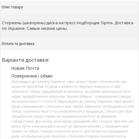
Опис товару
Стержень (шкворень) диска на пресс-подборщик Sipma. Доставка
по Украине. Самые низкие цены.
Оплата та доставка
Варіанти доставки
Новая Почта
Повернення і обмін
Відповідно до закону України «про захист прав споживачів» ви
можете протягом 14 днів з моменту покупки повернути або
обміняти товар, придбаний в магазині, за умови виконання всіх
норм передбачених законом. Умови обміну / повернення товару
належної якості стаття 9. Відповідно до закону України «про захист
прав споживачів»: споживач має право обміняти непродовольчий
товар належної якості на аналогічний у продавця, у якого він був
придбаний, якщо товар не задовольнив його за формою,
габаритами, фасоном, кольором, розміром або з інших причин не
може бути ним використаний за призначенням. Споживач має
право на обмін товару належної якості протягом чотирнадцяти
днів, не рахуючи дня покупки. споживач (термін вживається в