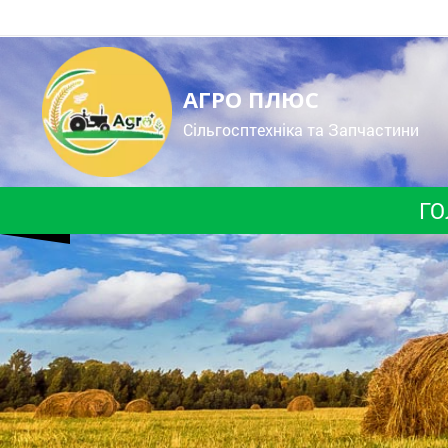
АГРО ПЛЮС
Cільгосптехніка та Запчастини
ГО