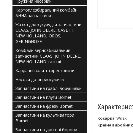
Пружини несерійні
Картоплезбиральний комбайн
АННА запчастини
Жатка для кукурудзи запчастини
CLAAS, JOHN DEERE, CASE IH,
NEW HOLLAND, OROS,
GERINGHOFF
Комбайн зернозбиральний
запчастини CLAAS, JOHN DEERE,
NEW HOLLAND та інші
Карданні вали та хрестовини
Насоси до оприскувачів
Запчастини на граблі ворушилки
Запчастини на плуги Bomet
Характерис
Запчастини на фрезу Bomet
Запчастини на культиватори
Косарка
:
Wirax
Bomet
Країна виробник
Запчастини на дискові борони