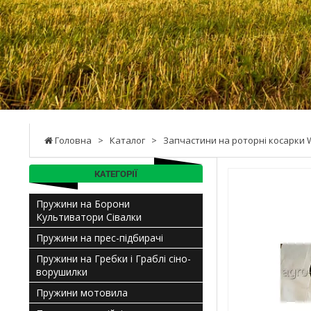
Головна
>
Каталог
>
Запчастини на роторні косарки Wi
КАТЕГОРІЇ
Пружини на Борони
Культиватори Сівалки
Пружини на прес-підбирачі
Пружини на Гребки і Граблі сіно-
ворушилки
Пружини мотовила