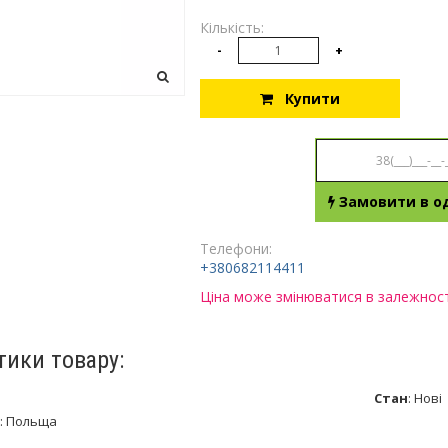
Кількість:
-
+
Купити
Замовити в од
Телефони:
+380682114411
Ціна може змінюватися в залежності
тики товару:
Стан
:
Нові
:
Польща