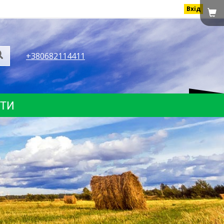
Вхід
+380682114411
КТИ