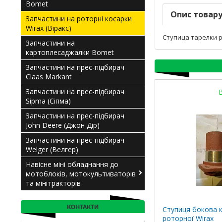
Bomet
Опис товар
Запчастини на роторні косарки
Wirax (Віракс)
Ступица тарелки р
Запчастини на
картоплесаджалки Bomet
Запчастини на прес-підбирач
Claas Мarkant
Запчастини на прес-підбирач
Sipma (Сіпма)
Запчастини на прес-підбирач
John Deere (Джон Дір)
Запчастини на прес-підбирач
Welger (Велгер)
Навісне міні обладнання до
мотоблоків, мотокультиваторів
та мінітракторів
КОНТАКТИ
Ступиця бокова 
роторної Wirax