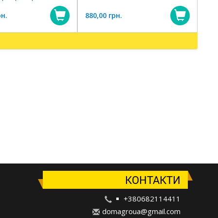
рн.
880,00 грн.
Купити
Купит
КОНТАКТИ
+380682114411
d
oma
gro
ua@
gma
il.
com