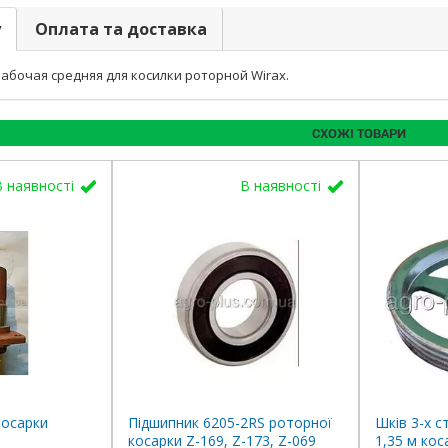
у
Оплата та доставка
абочая средняя для косилки роторной Wirax.
СХОЖІ ТОВАРИ
В наявності
В наявності
косарки
Підшипник 6205-2RS роторної
Шків 3-х 
косарки Z-169, Z-173, Z-069
1,35 м кос