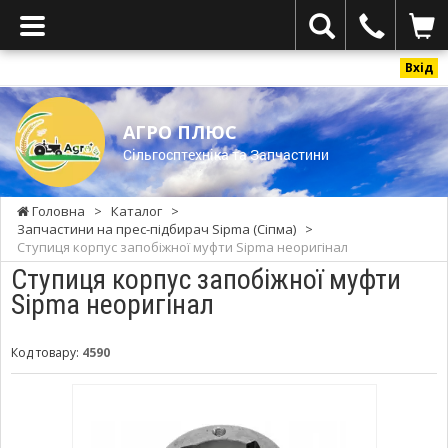
Вхід
АГРО ПЛЮС
Cільгосптехніка та Запчастини
Головна
>
Каталог
>
Запчастини на прес-підбирач Sipma (Сіпма)
>
Ступиця корпус запобіжної муфти Sipma неоригінал
Ступиця корпус запобіжної муфти
Sipma неоригінал
Код товару:
4590