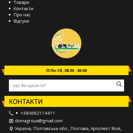
Товари
Контакти
Про нас
Відгуки
Пн-Сб, 08:30 - 20:00
КОНТАКТИ
+380682114411
d
oma
gro
ua@
gma
il.
com
Україна, Полтавська обл., Полтава, проспект Волі,