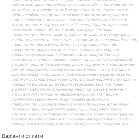
габаритами, фасоном, кольором, розміром або з інших причин не
може бути ним використаний за призначенням. Споживач має
право на обмін товару належної якості протягом чотирнадцяти
днів, не рахуючи дня покупки. споживач (термін вживається в
такому значенні згідно статті 1. п.22 закону України «про захист
прав споживачів») – фізична особа, яка купує, замовляє,
використовує або має намір придбати чи замовити продукцію для
особистих потреб, не пов’язаних з підприємницькою діяльністю або
виконанням обов’язків найманого працівника. обмін або
повернення товару належної якості провадиться: якщо не
використовувався; якщо збережено його товарний вигляд,
споживчі властивості, пломби, ярлики; на підставі розрахунковий
документ, виданий споживачеві разом з проданим товаром. умови
обміну / повернення товару неналежної якості стаття 8. Згідно із
законом України «про захист прав споживачів»: в разі виявлення
протягом встановленого гарантійного строку недоліків споживач, в
порядку та в строки, встановлені законодавством, має право
вимагати безоплатного усунення недоліків товару в розумний
строк. вимоги споживача, передбачених цією статтею, не
підлягають задоволенню, якщо продавець, виробник
(підприємство, що задовольняє вимоги споживача, встановлені
частиною першою цієї статті) доведуть, що недоліки товару
виникли внаслідок порушення споживачем правил користування
товаром або його зберігання. Споживач має право брати участь у
перевірці якості товару особисто або через свого представника.
Варіанти оплати