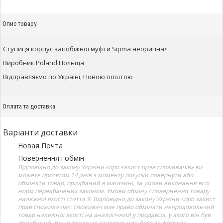
Опис товару
Ступиця корпус запобіжної муфти Sipma неоригінал
Виробник Poland Польща
Відправляємо по Україні, Новою поштою
Оплата та доставка
Варіанти доставки
Новая Почта
Повернення і обмін
Відповідно до закону України «про захист прав споживачів» ви
можете протягом 14 днів з моменту покупки повернути або
обміняти товар, придбаний в магазині, за умови виконання всіх
норм передбачених законом. Умови обміну / повернення товару
належної якості стаття 9. Відповідно до закону України «про захист
прав споживачів»: споживач має право обміняти непродовольчий
товар належної якості на аналогічний у продавця, у якого він був
придбаний, якщо товар не задовольнив його за формою,