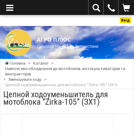
Вхід
АГРО ПЛЮС
Cільгосптехніка та Запчастини
Головна
>
Каталог
>
Навісне міні обладнання до мотоблоків, мотокультиваторів та
мінітракторів
>
Зменшувачі ходу
>
Цепной ходоуменьшитель для мотоблока "Zirka-105" (ЗХ1)
Цепной ходоуменьшитель для
мотоблока "Zirka-105" (ЗХ1)