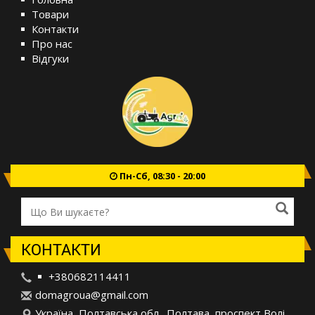
Товари
Контакти
Про нас
Відгуки
Пн-Сб, 08:30 - 20:00
КОНТАКТИ
+380682114411
d
oma
gro
ua@
gma
il.
com
Україна, Полтавська обл., Полтава, проспект Волі,