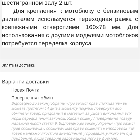
шестигранном валу 2 шт.
Для крепления к мотоблоку с бензиновым
двигателем используется переходная рамка с
крепежными отверстиями 160х78 мм. Для
использования с другими моделями мотоблоков
потребуется переделка корпуса.
Оплата та доставка
Варіанти доставки
Новая Почта
Повернення і обмін
Відповідно до закону України «про захист прав споживачів» ви
можете протягом 14 днів з моменту покупки повернути або
обміняти товар, придбаний в магазині, за умови виконання всіх
норм передбачених законом. Умови обміну / повернення товару
належної якості стаття 9. Відповідно до закону України «про захист
прав споживачів»: споживач має право обміняти непродовольчий
товар належної якості на аналогічний у продавця, у якого він був
придбаний, якщо товар не задовольнив його за формою,