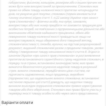
габаритами, фасоном, кольором, розміром або з інших причин не
може бути ним використаний за призначенням. Споживач має
право на обмін товару належної якості протягом чотирнадцяти
днів, не рахуючи дня покупки. споживач (термін вживається в
такому значенні згідно статті 1. п.22 закону України «про захист
прав споживачів») – фізична особа, яка купує, замовляє,
використовує або має намір придбати чи замовити продукцію для
особистих потреб, не пов’язаних з підприємницькою діяльністю або
виконанням обов’язків найманого працівника. обмін або
повернення товару належної якості провадиться: якщо не
використовувався; якщо збережено його товарний вигляд,
споживчі властивості, пломби, ярлики; на підставі розрахунковий
документ, виданий споживачеві разом з проданим товаром. умови
обміну / повернення товару неналежної якості стаття 8. Згідно із
законом України «про захист прав споживачів»: в разі виявлення
протягом встановленого гарантійного строку недоліків споживач, в
порядку та в строки, встановлені законодавством, має право
вимагати безоплатного усунення недоліків товару в розумний
строк. вимоги споживача, передбачених цією статтею, не
підлягають задоволенню, якщо продавець, виробник
(підприємство, що задовольняє вимоги споживача, встановлені
частиною першою цієї статті) доведуть, що недоліки товару
виникли внаслідок порушення споживачем правил користування
товаром або його зберігання. Споживач має право брати участь у
перевірці якості товару особисто або через свого представника.
Варіанти оплати