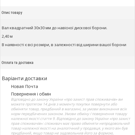
Опис товару
Вал квадратний 30х30 мм до навісної дискової борони.
2,40 м
В наявності є всі розміри, в залежності від ширини вашої борони
Оплата та доставка
Варіанти доставки
Новая Почта
Повернення і обмін
Відповідно до закону України «про захист прав споживачів» ви
можете протягом 14 днів з моменту покупки повернути або
обміняти товар, придбаний в магазині, за умови виконання всіх
норм передбачених законом. Умови обміну / повернення товару
належної якості стаття 9. Відповідно до закону України «про захист
прав споживачів»: споживач має право обміняти непродовольчий
товар належної якості на аналогічний у продавця, у якого він був
придбаний, якщо товар не задовольнив його за формою,