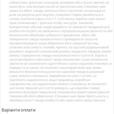
габаритами, фасоном, кольором, розміром або з інших причин не
може бути ним використаний за призначенням. Споживач має
право на обмін товару належної якості протягом чотирнадцяти
днів, не рахуючи дня покупки. споживач (термін вживається в
такому значенні згідно статті 1. п.22 закону України «про захист
прав споживачів») – фізична особа, яка купує, замовляє,
використовує або має намір придбати чи замовити продукцію для
особистих потреб, не пов’язаних з підприємницькою діяльністю або
виконанням обов’язків найманого працівника. обмін або
повернення товару належної якості провадиться: якщо не
використовувався; якщо збережено його товарний вигляд,
споживчі властивості, пломби, ярлики; на підставі розрахунковий
документ, виданий споживачеві разом з проданим товаром. умови
обміну / повернення товару неналежної якості стаття 8. Згідно із
законом України «про захист прав споживачів»: в разі виявлення
протягом встановленого гарантійного строку недоліків споживач, в
порядку та в строки, встановлені законодавством, має право
вимагати безоплатного усунення недоліків товару в розумний
строк. вимоги споживача, передбачених цією статтею, не
підлягають задоволенню, якщо продавець, виробник
(підприємство, що задовольняє вимоги споживача, встановлені
частиною першою цієї статті) доведуть, що недоліки товару
виникли внаслідок порушення споживачем правил користування
товаром або його зберігання. Споживач має право брати участь у
перевірці якості товару особисто або через свого представника.
Варіанти оплати