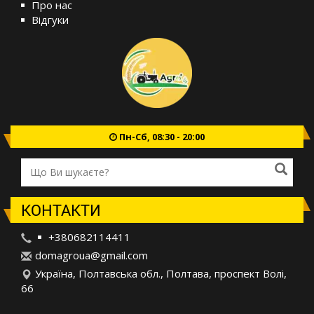
Про нас
Відгуки
Пн-Сб, 08:30 - 20:00
КОНТАКТИ
+380682114411
d
oma
gro
ua@
gma
il.
com
Україна, Полтавська обл., Полтава, проспект Волі,
66