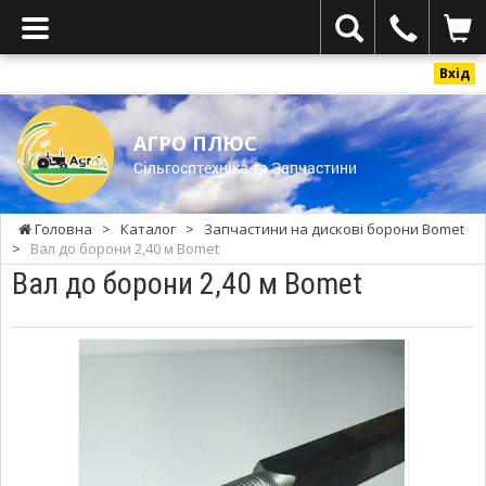
Вхід
АГРО ПЛЮС
Cільгосптехніка та Запчастини
Головна
>
Каталог
>
Запчастини на дискові борони Bomet
>
Вал до борони 2,40 м Bomet
Вал до борони 2,40 м Bomet