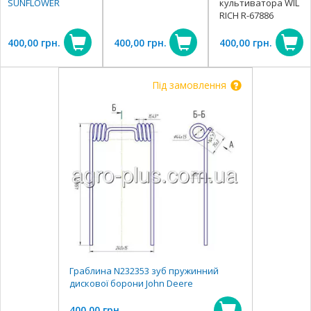
SUNFLOWER
культиватора WIL
RICH R-67886
400,00 грн.
400,00 грн.
400,00 грн.
Під замовлення
Граблина N232353 зуб пружинний
дискової борони John Deere
400,00 грн.