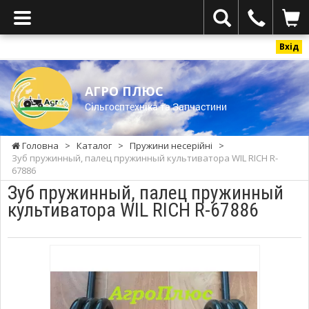
Вхід
АГРО ПЛЮС
Cільгосптехніка та Запчастини
Головна
>
Каталог
>
Пружини несерійні
>
Зуб пружинный, палец пружинный культиватора WIL RICH R-
67886
Зуб пружинный, палец пружинный
культиватора WIL RICH R-67886