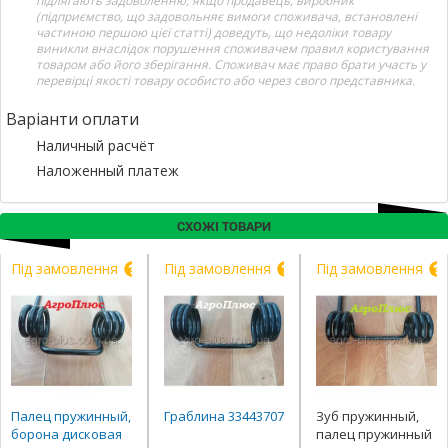
підлягають задоволенню, якщо продавець, виробник
(підприємство, що задовольняє вимоги споживача, встановлені
частиною першою цієї статті) доведуть, що недоліки товару
виникли внаслідок порушення споживачем правил користування
товаром або його зберігання. Споживач має право брати участь у
перевірці якості товару особисто або через свого представника.
Варіанти оплати
Наличный расчёт
Наложенный платеж
СХОЖІ ТОВАРИ
Під замовлення
Під замовлення
Під замовлення
Палец пружинный,
Граблина 33443707
Зуб пружинный,
борона дисковая
палец пружинный