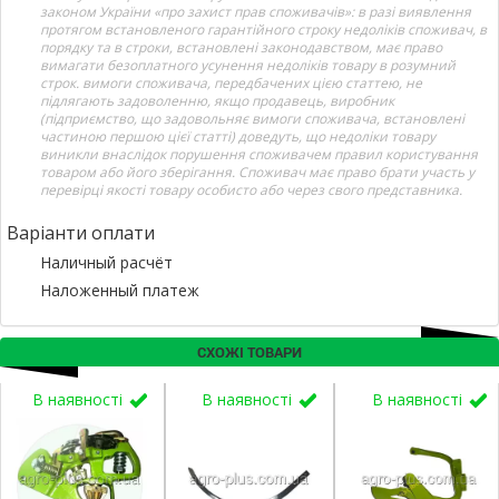
законом України «про захист прав споживачів»: в разі виявлення
протягом встановленого гарантійного строку недоліків споживач, в
порядку та в строки, встановлені законодавством, має право
вимагати безоплатного усунення недоліків товару в розумний
строк. вимоги споживача, передбачених цією статтею, не
підлягають задоволенню, якщо продавець, виробник
(підприємство, що задовольняє вимоги споживача, встановлені
частиною першою цієї статті) доведуть, що недоліки товару
виникли внаслідок порушення споживачем правил користування
товаром або його зберігання. Споживач має право брати участь у
перевірці якості товару особисто або через свого представника.
Варіанти оплати
Наличный расчёт
Наложенный платеж
СХОЖІ ТОВАРИ
В наявності
В наявності
В наявності