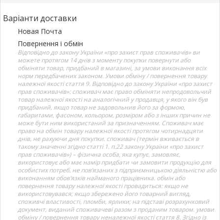
Варіанти доставки
Новая Почта
Повернення і обмін
Відповідно до закону України «про захист прав споживачів» ви
можете протягом 14 днів з моменту покупки повернути або
обміняти товар, придбаний в магазині, за умови виконання всіх
норм передбачених законом. Умови обміну / повернення товару
належної якості стаття 9. Відповідно до закону України «про захист
прав споживачів»: споживач має право обміняти непродовольчий
товар належної якості на аналогічний у продавця, у якого він був
придбаний, якщо товар не задовольнив його за формою,
габаритами, фасоном, кольором, розміром або з інших причин не
може бути ним використаний за призначенням. Споживач має
право на обмін товару належної якості протягом чотирнадцяти
днів, не рахуючи дня покупки. споживач (термін вживається в
такому значенні згідно статті 1. п.22 закону України «про захист
прав споживачів») – фізична особа, яка купує, замовляє,
використовує або має намір придбати чи замовити продукцію для
особистих потреб, не пов’язаних з підприємницькою діяльністю або
виконанням обов’язків найманого працівника. обмін або
повернення товару належної якості провадиться: якщо не
використовувався; якщо збережено його товарний вигляд,
споживчі властивості, пломби, ярлики; на підставі розрахунковий
документ, виданий споживачеві разом з проданим товаром. умови
обміну / повернення товару неналежної якості стаття 8. Згідно із