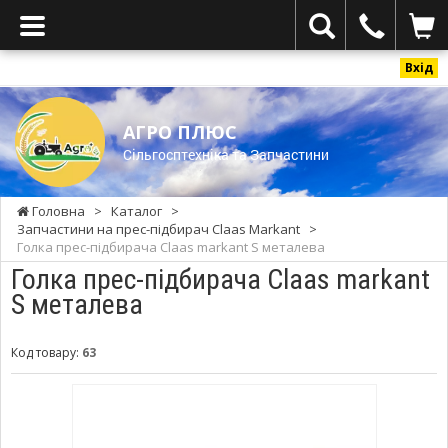
Вхід
АГРО ПЛЮС
Cільгосптехніка та Запчастини
Головна
>
Каталог
>
Запчастини на прес-підбирач Claas Мarkant
>
Голка прес-підбирача Claas markant S металева
Голка прес-підбирача Claas markant
S металева
Код товару:
63