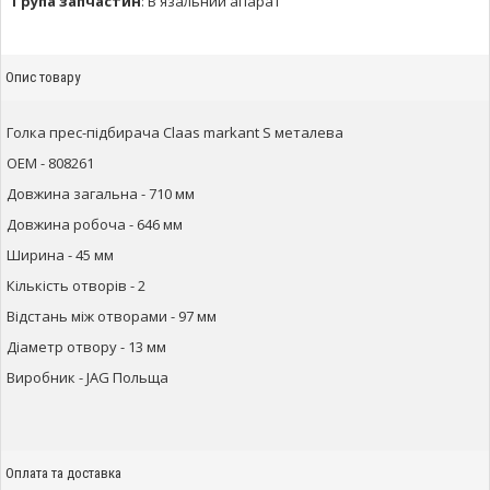
Група запчастин
:
В'язальний апарат
Опис товару
Голка прес-підбирача Claas markant S металева
ОЕМ - 808261
Довжина загальна - 710 мм
Довжина робоча - 646 мм
Ширина - 45 мм
Кількість отворів - 2
Відстань між отворами - 97 мм
Діаметр отвору - 13 мм
Виробник - JAG Польща
Оплата та доставка