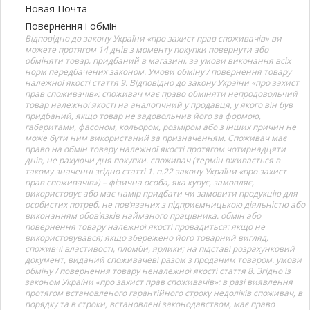
Новая Почта
Повернення і обмін
Відповідно до закону України «про захист прав споживачів» ви
можете протягом 14 днів з моменту покупки повернути або
обміняти товар, придбаний в магазині, за умови виконання всіх
норм передбачених законом. Умови обміну / повернення товару
належної якості стаття 9. Відповідно до закону України «про захист
прав споживачів»: споживач має право обміняти непродовольчий
товар належної якості на аналогічний у продавця, у якого він був
придбаний, якщо товар не задовольнив його за формою,
габаритами, фасоном, кольором, розміром або з інших причин не
може бути ним використаний за призначенням. Споживач має
право на обмін товару належної якості протягом чотирнадцяти
днів, не рахуючи дня покупки. споживач (термін вживається в
такому значенні згідно статті 1. п.22 закону України «про захист
прав споживачів») – фізична особа, яка купує, замовляє,
використовує або має намір придбати чи замовити продукцію для
особистих потреб, не пов’язаних з підприємницькою діяльністю або
виконанням обов’язків найманого працівника. обмін або
повернення товару належної якості провадиться: якщо не
використовувався; якщо збережено його товарний вигляд,
споживчі властивості, пломби, ярлики; на підставі розрахунковий
документ, виданий споживачеві разом з проданим товаром. умови
обміну / повернення товару неналежної якості стаття 8. Згідно із
законом України «про захист прав споживачів»: в разі виявлення
протягом встановленого гарантійного строку недоліків споживач, в
порядку та в строки, встановлені законодавством, має право