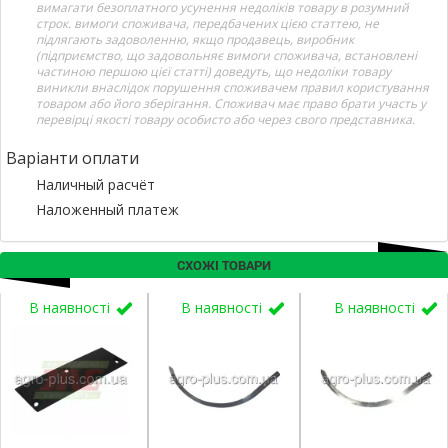
вимагати безоплатного усунення недоліків товару в розумний
строк. вимоги споживача, передбачених цією статтею, не
підлягають задоволенню, якщо продавець, виробник
(підприємство, що задовольняє вимоги споживача, встановлені
частиною першою цієї статті) доведуть, що недоліки товару
виникли внаслідок порушення споживачем правил користування
товаром або його зберігання. Споживач має право брати участь у
перевірці якості товару особисто або через свого представника.
Варіанти оплати
Наличный расчёт
Наложенный платеж
СХОЖІ ТОВАРИ
В наявності
В наявності
В наявності