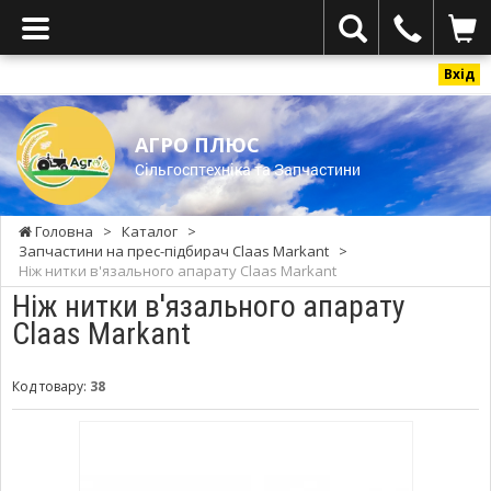
Вхід
АГРО ПЛЮС
Cільгосптехніка та Запчастини
Головна
>
Каталог
>
Запчастини на прес-підбирач Claas Мarkant
>
Ніж нитки в'язального апарату Claas Markant
Ніж нитки в'язального апарату
Claas Markant
Код товару:
38