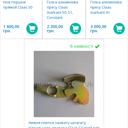
Нож поршня
Голка алюмінієва
Голка алюмінієва
прямой Claas 50
пресу Claas
пресу Claas
markant 50, 51,
markant 41
Constant
1 600,00
2 350,00
3 000,00
грн.
грн.
грн.
В наявності
Нижня плитка захвату шпагату
в'язального апарата Claas Старий тип